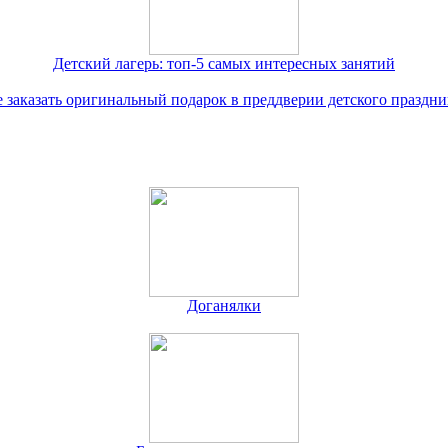
Детский лагерь: топ-5 самых интересных занятий
е заказать оригинальный подарок в преддверии детского праздни
Доганялки