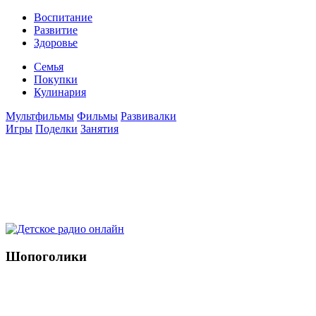
Воспитание
Развитие
Здоровье
Семья
Покупки
Кулинария
Мультфильмы
Фильмы
Развивалки
Игры
Поделки
Занятия
Шопоголики