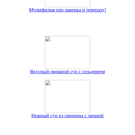
Мультфильм про львенка и черепаху!
Вкусный овощной суп с сельдереем
Нежный суп из свинины с лапшой