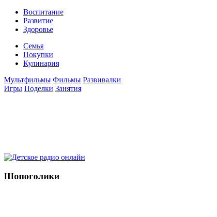
Воспитание
Развитие
Здоровье
Семья
Покупки
Кулинария
Мультфильмы
Фильмы
Развивалки
Игры
Поделки
Занятия
Шопоголики