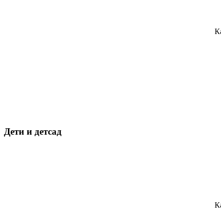
К
Дети и детсад
К