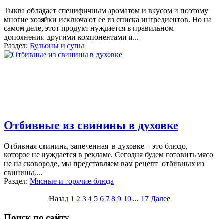
Тыква обладает специфичным ароматом и вкусом и поэтому
многие хозяйки исключают ее из списка ингредиентов. Но на
самом деле, этот продукт нуждается в правильном
дополнении другими компонентами и
...
Раздел:
Бульоны и супы
Отбивные из свинины в духовке
Отбивная свинина, запеченная в духовке – это блюдо,
которое не нуждается в рекламе. Сегодня будем готовить мясо
не на сковороде, мы представляем вам рецепт отбивных из
свинины,
...
Раздел:
Мясные и горячие блюда
Назад
1
2
3
4
5
6
7
8
9
10
...
17
Далее
Поиск по сайту