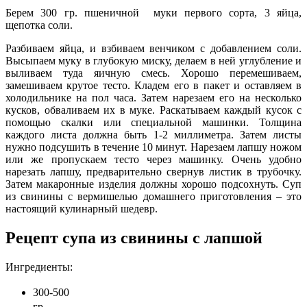
Берем 300 гр. пшеничной муки первого сорта, 3 яйца,
щепотка соли.
Разбиваем яйца, и взбиваем венчиком с добавлением соли.
Высыпаем муку в глубокую миску, делаем в ней углубление и
выливаем туда яичную смесь. Хорошо перемешиваем,
замешиваем крутое тесто. Кладем его в пакет и оставляем в
холодильнике на пол часа. Затем нарезаем его на несколько
кусков, обваливаем их в муке. Раскатываем каждый кусок с
помощью скалки или специальной машинки. Толщина
каждого листа должна быть 1-2 миллиметра. Затем листы
нужно подсушить в течение 10 минут. Нарезаем лапшу ножом
или же пропускаем тесто через машинку. Очень удобно
нарезать лапшу, предварительно свернув листик в трубочку.
Затем макаронные изделия должны хорошо подсохнуть. Суп
из свинины с вермишелью домашнего приготовления – это
настоящий кулинарный шедевр.
Рецепт супа из свинины с лапшой
Ингредиенты:
300-500
гр.