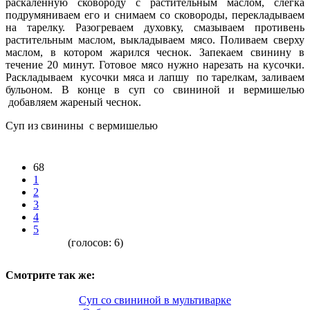
раскаленную сковороду с растительным маслом, слегка
подрумяниваем его и снимаем со сковороды, перекладываем
на тарелку. Разогреваем духовку, смазываем противень
растительным маслом, выкладываем мясо. Поливаем сверху
маслом, в котором жарился чеснок. Запекаем свинину в
течение 20 минут. Готовое мясо нужно нарезать на кусочки.
Раскладываем кусочки мяса и лапшу по тарелкам, заливаем
бульоном. В конце в суп со свининой и вермишелью
добавляем жареный чеснок.
Суп из свинины с вермишелью
68
1
2
3
4
5
(голосов:
6
)
Смотрите так же:
Суп со свининой в мультиварке