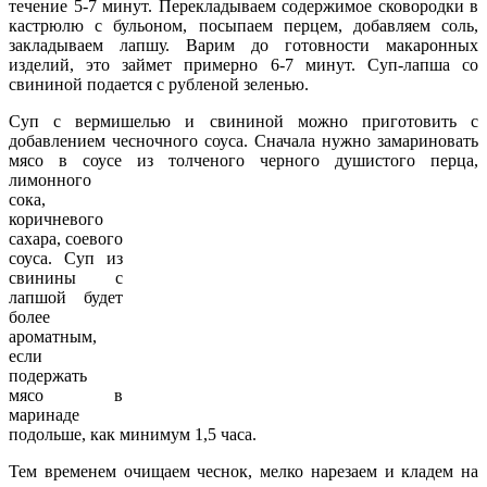
течение 5-7 минут. Перекладываем содержимое сковородки в
кастрюлю с бульоном, посыпаем перцем, добавляем соль,
закладываем лапшу. Варим до готовности макаронных
изделий, это займет примерно 6-7 минут. Суп-лапша со
свининой подается с рубленой зеленью.
Суп с вермишелью и свининой можно приготовить с
добавлением чесночного соуса. Сначала нужно замариновать
мясо в соусе из толченого черного
душистого перца,
лимонного
сока,
коричневого
сахара, соевого
соуса. Суп из
свинины с
лапшой будет
более
ароматным,
если
подержать
мясо в
маринаде
подольше, как минимум 1,5 часа.
Тем временем очищаем чеснок, мелко нарезаем и кладем на