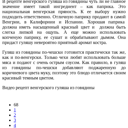
В рецепте венгерского гуляша из говядины чуть ли не главное
значение имеет такой ингредиент – как паприка. Это
национальная венгерская пряность. К ее выбору нужно
подходить ответственно. Отличную паприку продают в самой
Венгрии, в Калифорнии и Испании. Хорошая паприка
должна иметь насыщенный красный цвет и должна быть
слегка липкой на ощупь. А еще можно использовать
копченую паприку, ее сушат и обрабатывают дымом. Она
придаст гуляшу невероятно приятный аромат костра.
Гуляш из говядины по-чешски готовится практически так же,
как и по-венгерски. Только чехи любят использовать больше
мяса и подают с очень острым соусом. Как правило, в гуляш
из говядины по-чешски добавляют поджаренную до
коричневого цвета муку, поэтому это блюдо отличается своим
красивый темным цветом.
Видео рецепт венгерского гуляша из говядины
68
1
2
3
4