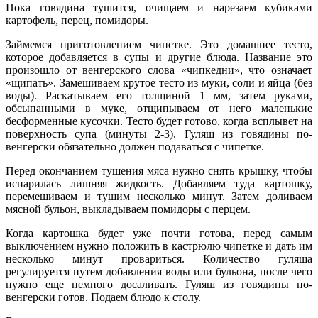
Пока говядина тушится, очищаем и нарезаем кубиками
картофель, перец, помидоры.
Займемся приготовлением чипетке. Это домашнее тесто,
которое добавляется в супы и другие блюда. Название это
произошло от венгерского слова «чипкедни», что означает
«щипать». Замешиваем крутое тесто из муки, соли и яйца (без
воды). Раскатываем его толщиной 1 мм, затем руками,
обсыпанными в муке, отщипываем от него маленькие
бесформенные кусочки. Тесто будет готово, когда всплывет на
поверхность супа (минуты 2-3). Гуляш из говядины по-
венгерски обязательно должен подаваться с чипетке.
Перед окончанием тушения мяса нужно снять крышку, чтобы
испарилась лишняя жидкость. Добавляем туда картошку,
перемешиваем и тушим несколько минут. Затем доливаем
мясной бульон, выкладываем помидоры с перцем.
Когда картошка будет уже почти готова, перед самым
выключением нужно положить в кастрюлю чипетке и дать им
несколько минут провариться.
Количество гуляша
регулируется путем добавления воды или бульона, после чего
нужно еще немного досаливать. Гуляш из говядины по-
венгерски готов. Подаем блюдо к столу.