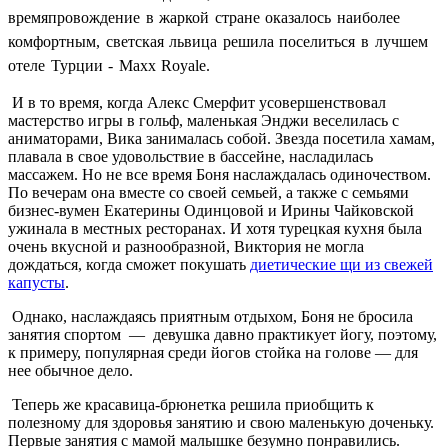
времяпровождение в жаркой стране оказалось наиболее
комфортным, светская львица решила поселиться в лучшем
отеле Турции - Maxx Royale.
И в то время, когда Алекс Смерфит усовершенствовал
мастерство игры в гольф, маленькая Энджи веселилась с
аниматорами, Вика занималась собой. Звезда посетила хамам,
плавала в свое удовольствие в бассейне, насладилась
массажем. Но не все время Боня наслаждалась одиночеством.
По вечерам она вместе со своей семьей, а также с семьями
бизнес-вумен Екатерины Одинцовой и Ирины Чайковской
ужинала в местных ресторанах. И хотя турецкая кухня была
очень вкусной и разнообразной, Виктория не могла
дождаться, когда сможет покушать
диетические щи из свежей
капусты
.
Однако, наслаждаясь приятным отдыхом, Боня не бросила
занятия спортом — девушка давно практикует йогу, поэтому,
к примеру, популярная среди йогов стойка на голове — для
нее обычное дело.
Теперь же красавица-брюнетка решила приобщить к
полезному для здоровья занятию и свою маленькую доченьку.
Первые занятия с мамой малышке безумно понравились.