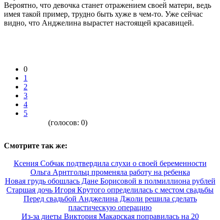
Вероятно, что девочка станет отражением своей матери, ведь
имея такой пример, трудно быть хуже в чем-то. Уже сейчас
видно, что Анджелина вырастет настоящей красавицей.
0
1
2
3
4
5
(голосов:
0
)
Смотрите так же:
Ксения Собчак подтвердила слухи о своей беременности
Ольга Арнтгольц променяла работу на ребенка
Новая грудь обошлась Дане Борисовой в полмиллиона рублей
Старшая дочь Игоря Крутого определилась с местом свадьбы
Перед свадьбой Анджелина Джоли решила сделать
пластическую операцию
Из-за диеты Виктория Макарская поправилась на 20