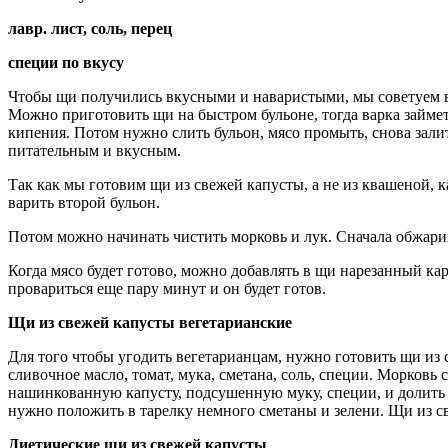
лавр. лист, соль, перец
специи по вкусу
Чтобы щи получились вкусными и наваристыми, мы советуем вар
Можно приготовить щи на быстром бульоне, тогда варка займет
кипения. Потом нужно слить бульон, мясо промыть, снова залит
питательным и вкусным.
Так как мы готовим щи из свежей капусты, а не из квашеной, ка
варить второй бульон.
Потом можно начинать чистить морковь и лук. Сначала обжарив
Когда мясо будет готово, можно добавлять в щи нарезанный ка
провариться еще пару минут и он будет готов.
Щи из свежей капусты вегетарианские
Для того чтобы угодить вегетарианцам, нужно готовить щи из с
сливочное масло, томат, мука, сметана, соль, специи. Морковь
нашинкованную капусту, подсушенную муку, специи, и долить 
нужно положить в тарелку немного сметаны и зелени. Щи из св
Диетические щи из свежей капусты