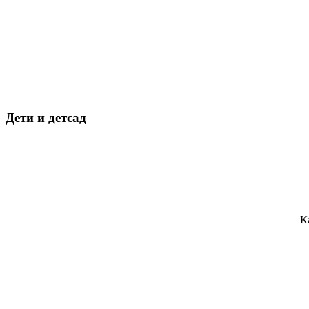
Дети и детсад
К