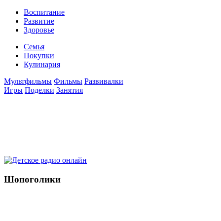
Воспитание
Развитие
Здоровье
Семья
Покупки
Кулинария
Мультфильмы
Фильмы
Развивалки
Игры
Поделки
Занятия
Шопоголики