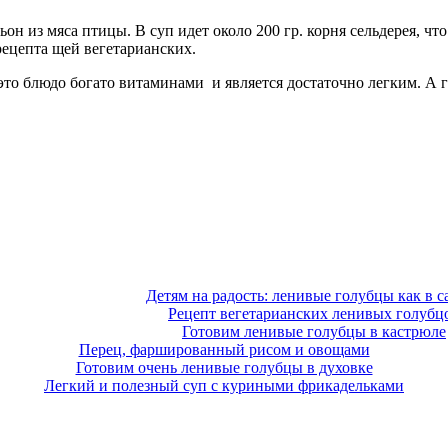
ьон из мяса птицы. В суп идет около 200 гр. корня сельдерея, ч
рецепта щей вегетарианских.
то блюдо богато витаминами и является достаточно легким. А г
Детям на радость: ленивые голубцы как в с
Рецепт вегетарианских ленивых голубц
Готовим ленивые голубцы в кастрюле
Перец, фаршированный рисом и овощами
Готовим очень ленивые голубцы в духовке
Легкий и полезный суп с куриными фрикадельками