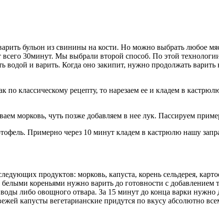
ить бульон из свинины на кости. Но можно выбрать любое мясо,
 всего 30минут. Мы выбрали второй способ. По этой технологии
ь водой и варить. Когда оно закипит, нужно продолжать варить 
к по классическому рецепту, то нарезаем ее и кладем в кастрюлю
аем морковь, чуть позже добавляем в нее лук. Пассируем приме
ртофель. Примерно через 10 минут кладем в кастрюлю нашу запр
ледующих продуктов: морковь, капуста, корень сельдерея, карто
 с белыми кореньями нужно варить до готовности с добавлением т
воды либо овощного отвара. За 15 минут до конца варки нужно 
ежей капусты вегетарианские придутся по вкусу абсолютно всем