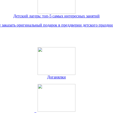
Детский лагерь: топ-5 самых интересных занятий
е заказать оригинальный подарок в преддверии детского праздни
Доганялки