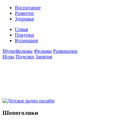
Воспитание
Развитие
Здоровье
Семья
Покупки
Кулинария
Мультфильмы
Фильмы
Развивалки
Игры
Поделки
Занятия
Шопоголики