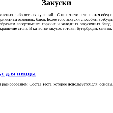
Закуски
соленых либо острых кушаний . С них часто начинаются обед ил
принятием основных блюд. Более того закуски способны возбуди
образием ассортимента горячих и холодных закусочных блюд.
ашение стола. В качестве закусок готовят бутерброды, салаты, 
ус для пиццы
разнообразием. Состав теста, которое используется для основы, 