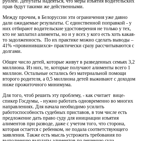
рублей. Депутаты надеяться, что меры изъятия водительских
прав будут такими же действенными.
Между прочим, в Белоруссии эти ограничения уже давно
дали ожидаемые результаты. С единственной поправкой - у
них отбирают водительские удостоверения не только у тех,
кто не заплатил алименты, но и у всех у кого есть хоть какая-
то задолженность. По их практике можно сделать выводы –
41% «провинившихся» практически сразу рассчитываются с
долгами.
Общее число детей, которые живут в разведенных семьях 3,2
миллиона. Из них, те, которые получают алименты всего 1
миллион. Остальные остались без материальной помощи
второго родителя, а 0,5 миллиона детей выживают с доходом
ниже прожиточного минимума.
Для того, чтоб решить эту проблему, - как считает вице-
спикер Госдумы, - нужно работать одновременно во многих
направлениях. Для начала необходимо усилить
работоспособность судебных приставов, в том числе есть
предложение дать право суду для инициации изъятия
алиментов при разводе, даже с учетом того, что сторона,
которая остается с ребенком, не подала соответствующего
заявления. Также есть мысль устрожить требования по
выполнению выплаты алиментов по решению суда.