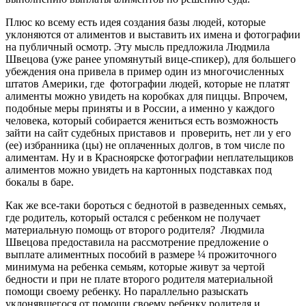
Плюс ко всему есть идея создания базы людей, которые
уклоняются от алиментов и выставить их имена и фотографии
на публичный осмотр. Эту мысль предложила Людмила
Швецова (уже ранее упомянутый вице-спикер), для большего
убеждения она привела в пример один из многочисленных
штатов Америки, где фотографии людей, которые не платят
алименты можно увидеть на коробках для пиццы. Впрочем,
подобные меры приняты и в России, а именно у каждого
человека, который собирается жениться есть возможность
зайти на сайт судебных приставов и проверить, нет ли у его
(ее) избранника (цы) не оплаченных долгов, в том числе по
алиментам. Ну и в Красноярске фотографии неплательщиков
алиментов можно увидеть на картонных подставках под
бокалы в баре.
Как же все-таки бороться с беднотой в разведенных семьях,
где родитель, который остался с ребенком не получает
материальную помощь от второго родителя? Людмила
Швецова предоставила на рассмотрение предложение о
выплате алиментных пособий в размере ¼ прожиточного
минимума на ребенка семьям, которые живут за чертой
бедности и при не плате второго родителя материальной
помощи своему ребенку. Но параллельно разыскать
уклонявшегося от помощи своему ребенку родителя и