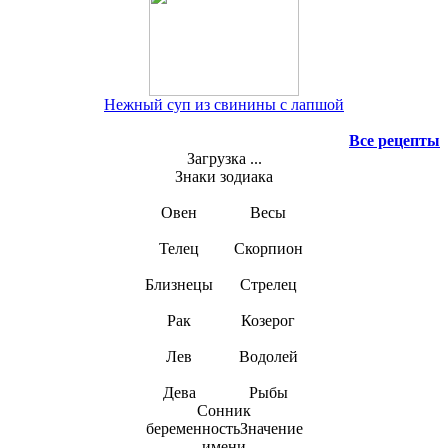
Нежный суп из свинины с лапшой
Все рецепты
Загрузка ...
Знаки зодиака
Овен
Весы
Телец
Скорпион
Близнецы
Стрелец
Рак
Козерог
Лев
Водолей
Дева
Рыбы
Сонник
беременностьЗначение
имени