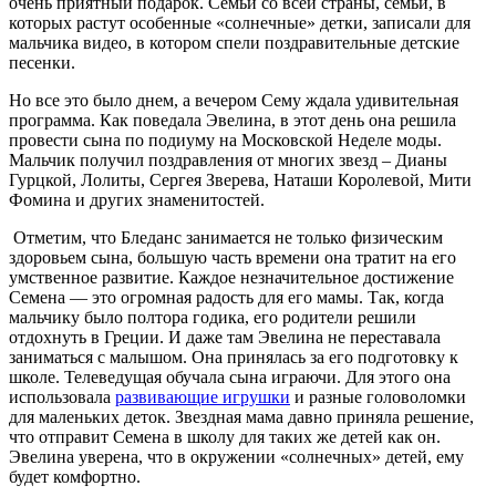
очень приятный подарок. Семьи со всей страны, семьи, в
которых растут особенные «солнечные» детки, записали для
мальчика видео, в котором спели поздравительные детские
песенки.
Но все это было днем, а вечером Сему ждала удивительная
программа. Как поведала Эвелина, в этот день она решила
провести сына по подиуму на Московской Неделе моды.
Мальчик получил поздравления от многих звезд – Дианы
Гурцкой, Лолиты, Сергея Зверева, Наташи Королевой, Мити
Фомина и других знаменитостей.
Отметим, что Бледанс занимается не только физическим
здоровьем сына, большую часть времени она тратит на его
умственное развитие. Каждое незначительное достижение
Семена — это огромная радость для его мамы. Так, когда
мальчику было полтора годика, его родители решили
отдохнуть в Греции. И даже там Эвелина не переставала
заниматься с малышом. Она принялась за его подготовку к
школе. Телеведущая обучала сына играючи. Для этого она
использовала
развивающие игрушки
и разные головоломки
для маленьких деток. Звездная мама давно приняла решение,
что отправит Семена в школу для таких же детей как он.
Эвелина уверена, что в окружении «солнечных» детей, ему
будет комфортно.