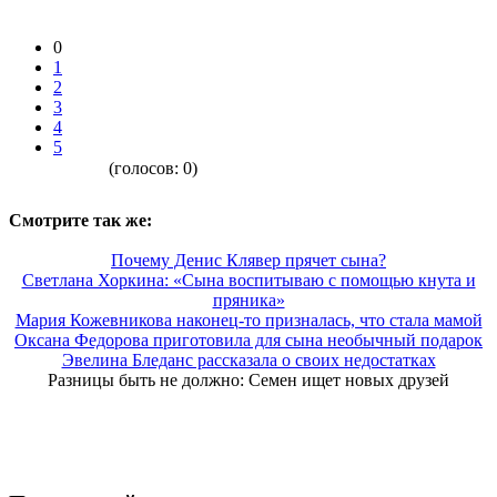
0
1
2
3
4
5
(голосов:
0
)
Смотрите так же:
Почему Денис Клявер прячет сына?
Светлана Хоркина: «Сына воспитываю с помощью кнута и
пряника»
Мария Кожевникова наконец-то призналась, что стала мамой
Оксана Федорова приготовила для сына необычный подарок
Эвелина Бледанс рассказала о своих недостатках
Разницы быть не должно: Семен ищет новых друзей