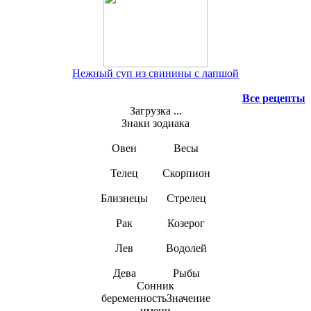
Нежный суп из свинины с лапшой
Все рецепты
Загрузка ...
Знаки зодиака
Овен
Весы
Телец
Скорпион
Близнецы
Стрелец
Рак
Козерог
Лев
Водолей
Дева
Рыбы
Сонник
беременностьЗначение
имени