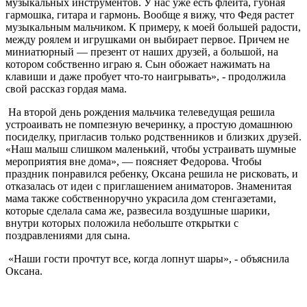
музыкальных инструментов. У нас уже есть флейта, губная
гармошка, гитара и гармонь. Вообще я вижу, что Федя растет
музыкальным мальчиком. К примеру, к моей большей радости,
между роялем и игрушками он выбирает первое. Причем не
миниатюрный — презент от наших друзей, а большой, на
котором собственно играю я. Сын обожает нажимать на
клавиши и даже пробует что-то наигрывать», - продолжила
свой рассказ гордая мама.
На второй день рождения мальчика телеведущая решила
устроаивать не помпезную вечеринку, а простую домашнюю
посиделку, пригласив только родственников и близких друзей.
«Наш малыш слишком маленький, чтобы устраивать шумные
мероприятия вне дома», — поясняет Федорова. Чтобы
праздник понравился ребенку, Оксана решила не рисковать, и
отказалась от идеи с приглашением аниматоров. Знаменитая
мама также собственноручно украсила дом стенгазетами,
которые сделала сама же, развесила воздушные шарики,
внутри которых положила небольште открытки с
поздравлениями для сына.
«Наши гости прочтут все, когда лопнут шары», - объяснила
Оксана.