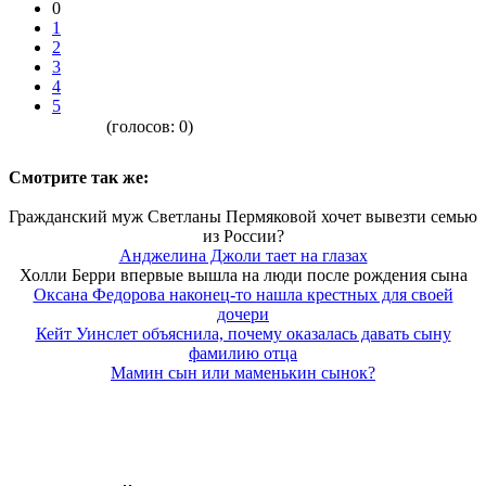
0
1
2
3
4
5
(голосов:
0
)
Смотрите так же:
Гражданский муж Светланы Пермяковой хочет вывезти семью
из России?
Анджелина Джоли тает на глазах
Холли Берри впервые вышла на люди после рождения сына
Оксана Федорова наконец-то нашла крестных для своей
дочери
Кейт Уинслет объяснила, почему оказалась давать сыну
фамилию отца
Мамин сын или маменькин сынок?