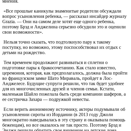
мнения.
«Все прошлые каникулы знаменитые родители обсуждали
вопрос усыновления ребенка, — рассказал инсайдер журналу
Grazia. — Они на самом деле хотят еще одного ребенка,
поэтому Брэд и Анджелина серьезно обсудили это и оценили
свои возможности».
Нельзя точно сказать, что подтолкнуло пару к такому
поступку, но возможно, этому поспособствовал их отдых с
детьми на рождество.
Тем временем продолжают развиваться и сплетни о
подготовке пары к бракосочетанию. Как стало известно,
церемония, которая, как предполагалось, должна была пройти
во французском замке Шато Мираваль, пройдет в Лос-
Анджелесе. Будущие супруги решили, что так будет удобнее
для их многочисленных друзей и членов семьи. Кстати,
маленькая Шайло пожелала быть среди компании шаферов, а
ее сестричка Захара — подружкой невесты.
Если верить анонимному источнику, актеры подумывали об
усыновлении сироты из Иордании (в 2013 году Джоли
многократно наведывалась в эту страну и оказывала помощь
беженцам), но все оказалось не так просто. Поэтому Брэд и
Энджи решили обратить свое внимание на детские дома