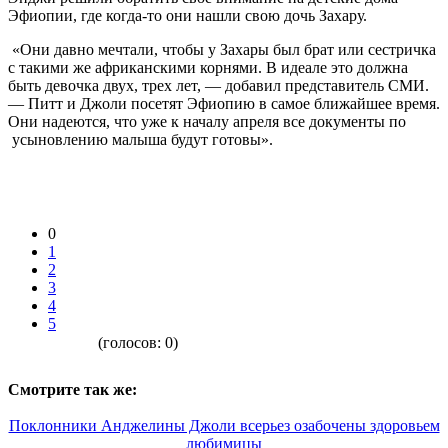
Эфиопии, где когда-то они нашли свою дочь Захару.
«Они давно мечтали, чтобы у Захары был брат или сестричка
с такими же африканскими корнями. В идеале это должна
быть девочка двух, трех лет, — добавил представитель СМИ.
— Питт и Джоли посетят Эфиопию в самое ближайшее время.
Они надеются, что уже к началу апреля все документы по
усыновлению малыша будут готовы».
0
1
2
3
4
5
(голосов:
0
)
Смотрите так же:
Поклонники Анджелины Джоли всерьез озабочены здоровьем
любимицы