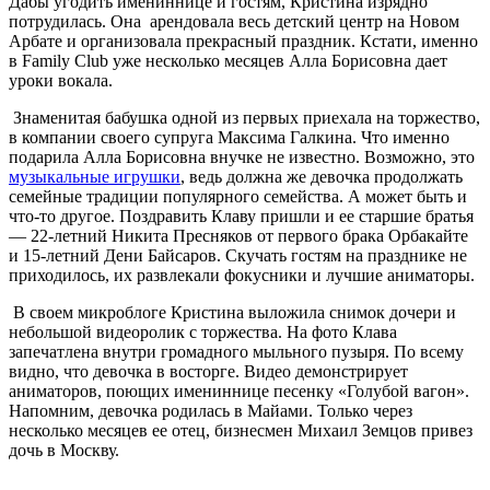
Дабы угодить имениннице и гостям, Кристина изрядно
потрудилась. Она арендовала весь детский центр на Новом
Арбате и организовала прекрасный праздник. Кстати, именно
в Family Club уже несколько месяцев Алла Борисовна дает
уроки вокала.
Знаменитая бабушка одной из первых приехала на торжество,
в компании своего супруга Максима Галкина. Что именно
подарила Алла Борисовна внучке не известно. Возможно, это
музыкальные игрушки
, ведь должна же девочка продолжать
семейные традиции популярного семейства. А может быть и
что-то другое. Поздравить Клаву пришли и ее старшие братья
— 22-летний Никита Пресняков от первого брака Орбакайте
и 15-летний Дени Байсаров. Скучать гостям на празднике не
приходилось, их развлекали фокусники и лучшие аниматоры.
В своем микроблоге Кристина выложила снимок дочери и
небольшой видеоролик с торжества. На фото Клава
запечатлена внутри громадного мыльного пузыря. По всему
видно, что девочка в восторге. Видео демонстрирует
аниматоров, поющих имениннице песенку «Голубой вагон».
Напомним, девочка родилась в Майами. Только через
несколько месяцев ее отец, бизнесмен Михаил Земцов привез
дочь в Москву.