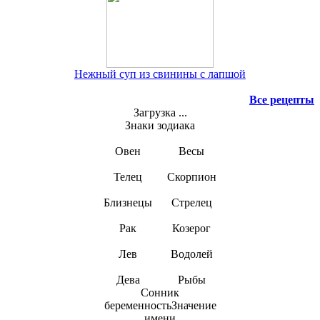
Нежный суп из свинины с лапшой
Все рецепты
Загрузка ...
Знаки зодиака
Овен
Весы
Телец
Скорпион
Близнецы
Стрелец
Рак
Козерог
Лев
Водолей
Дева
Рыбы
Сонник
беременностьЗначение
имени