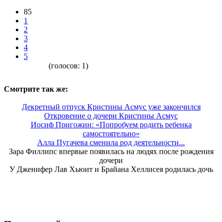
85
1
2
3
4
5
(голосов:
1
)
Смотрите так же:
Декретный отпуск Кристины Асмус уже закончился
Откровение о дочери Кристины Асмус
Иосиф Пригожин: «Попробуем родить ребенка
самостоятельно»
Алла Пугачева сменила род деятельности...
Зара Филлипс впервые появилась на людях после рождения
дочери
У Дженифер Лав Хьюит и Брайана Хеллисея родилась дочь