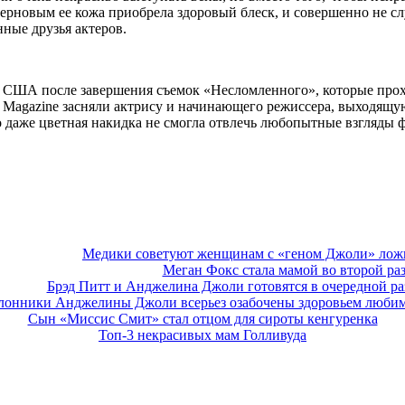
ерновым ее кожа приобрела здоровый блеск, и совершенно не слу
нные друзья актеров.
 в США после завершения съемок «Несломленного», которые про
agazine засняли актрису и начинающего режиссера, выходящую 
аже цветная накидка не смогла отвлечь любопытные взгляды фа
Медики советуют женщинам с «геном Джоли» лож
Меган Фокс стала мамой во второй ра
Брэд Питт и Анджелина Джоли готовятся в очередной ра
лонники Анджелины Джоли всерьез озабочены здоровьем люби
Сын «Миссис Смит» стал отцом для сироты кенгуренка
Топ-3 некрасивых мам Голливуда