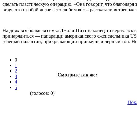
сделать пластическую операцию. «Она говорит, что благодаря з
видя, что с собой делает его любимая!» – рассказали встревоже
На днях вся большая семья Джоли-Питт наконец-то вернулась
принарядиться — папарацци американского еженедельника US M
зеленый палантин, прикрывающий привычный черный топ. Но д
0
1
2
Смотрите так же:
3
4
5
(голосов:
0
)
Пок