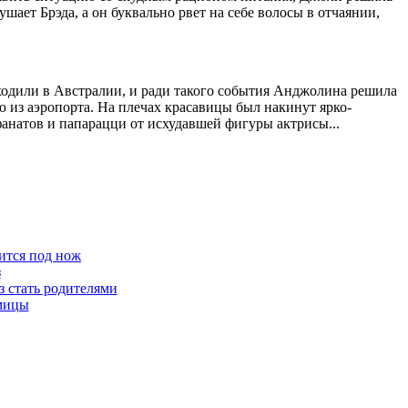
шает Брэда, а он буквально рвет на себе волосы в отчаянии,
ходили в Австралии, и ради такого события Анджолина решила
из аэропорта. На плечах красавицы был накинут ярко-
натов и папарацци от исхудавшей фигуры актрисы...
ится под нож
з
з стать родителями
мицы