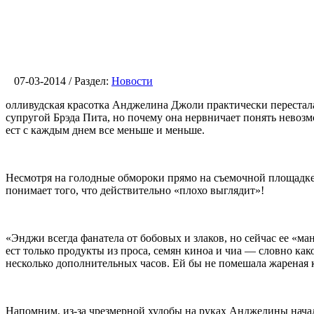
07-03-2014 / Раздел:
Новости
олливудская красотка Анджелина Джоли практически перестала
супругой Брэда Пита, но почему она нервничает понять невоз
ест с каждым днем все меньше и меньше.
Несмотря на голодные обмороки прямо на съемочной площадке 
понимает того, что действительно «плохо выглядит»!
«Энджи всегда фанатела от бобовых и злаков, но сейчас ее «м
ест только продукты из проса, семян киноа и чиа — словно како
несколько дополнительных часов. Ей бы не помешала жареная 
Напомним, из-за чрезмерной худобы на руках Анджелины начал