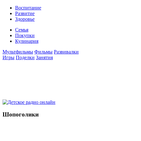
Воспитание
Развитие
Здоровье
Семья
Покупки
Кулинария
Мультфильмы
Фильмы
Развивалки
Игры
Поделки
Занятия
Шопоголики