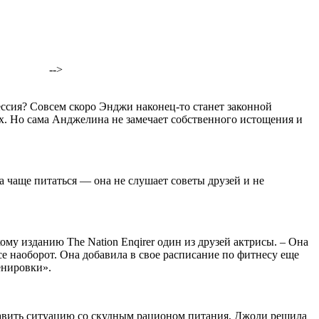
-->
ессия? Совсем скоро Энджи наконец-то станет законной
х. Но сама Анджелина не замечает собственного истощения и
чаще питаться — она не слушает советы друзей и не
ому изданию The Nation Enqirer один из друзей актрисы. – Она
все наоборот. Она добавила в свое расписание по фитнесу еще
енировки».
равить ситуацию со скудным рационом питания, Джоли решила