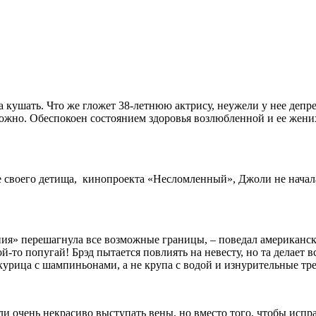
 кушать. Что же гложет 38-летнюю актрису, неужели у нее депр
можно. Обеспокоен состоянием здоровья возлюбленной и ее жени
своего детища, кинопроекта «Несломленный», Джоли не начала 
ания» перешагнула все возможные границы, – поведал американск
й-то попугай! Брэд пытается повлиять на невесту, но та делает 
курица с шампиньонами, а не крупа с водой и изнурительные тр
и очень некрасиво выступать вены, но вместо того, чтобы исп