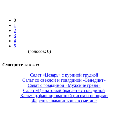
0
1
2
3
4
5
(голосов:
0
)
Смотрите так же:
Салат «Цезарь» с куриной грудкой
Салат со свеклой и говядиной «Бенедикт»
Салат с говядиной «Мужские грезы»
Салат «Гранатовый браслет» с говядиной
Кальмар, фаршированный рисом и овощами
Жареные шампиньоны в сметане