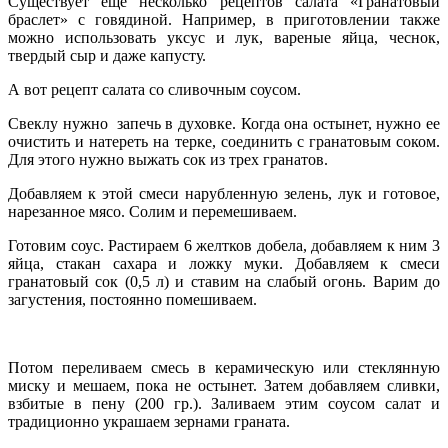
Существует еще несколько рецептов салата «Гранатовый
браслет» с говядиной. Например, в приготовлении также
можно использовать уксус и лук, вареные яйца, чеснок,
твердый сыр и даже капусту.
А вот рецепт салата со сливочным соусом.
Свеклу нужно запечь в духовке. Когда она остынет, нужно ее
очистить и натереть на терке, соединить с гранатовым соком.
Для этого нужно выжать сок из трех гранатов.
Добавляем к этой смеси нарубленную зелень, лук и готовое,
нарезанное мясо. Солим и перемешиваем.
Готовим соус. Растираем 6 желтков добела, добавляем к ним 3
яйца, стакан сахара и ложку муки. Добавляем к смеси
гранатовый сок (0,5 л) и ставим на слабый огонь. Варим до
загустения, постоянно помешиваем.
Потом переливаем смесь в керамическую или стеклянную
миску и мешаем, пока не остынет. Затем добавляем сливки,
взбитые в пену (200 гр.). Заливаем этим соусом салат и
традиционно украшаем зернами граната.