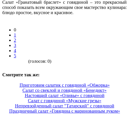
Салат «Гранатовый браслет» с говядиной – это прекрасный
способ показать всем окружающим свое мастерство кулинара:
блюдо простое, вкусное и красивое.
0
1
2
3
4
5
(голосов:
0
)
Смотрите так же:
Приготовим салатик с говядиной «Обжорка»
Салат со свеклой и говядиной «Бенедикт»
Настоящий салат «Оливье» с говядиной
Салат с говядиной «Мужские грезы»
Непревзойденный салат "Татарский" с говядиной
Праздничный салат «Говядина с маринованным луком»