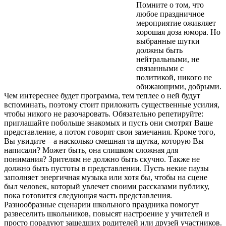
Помните о том, что
любое праздничное
мероприятие оживляет
хорошая доза юмора. Но
выбранные шутки
должны быть
нейтральными, не
связанными с
политикой, никого не
обижающими, добрыми.
Чем интереснее будет программа, тем теплее о ней будут
вспоминать, поэтому стоит приложить существенные усилия,
чтобы никого не разочаровать. Обязательно репетируйте:
приглашайте побольше знакомых и пусть они смотрят Ваше
представление, а потом говорят свои замечания. Кроме того,
Вы увидите – а насколько смешная та шутка, которую Вы
написали? Может быть, она слишком сложная для
понимания? Зрителям не должно быть скучно. Также не
должно быть пустоты в представлении. Пусть некие паузы
заполняет энергичная музыка или хотя бы, чтобы на сцене
был человек, который увлечет своими рассказами публику,
пока готовится следующая часть представления.
Разнообразные сценарии школьного праздника помогут
развеселить школьников, повысят настроение у учителей и
просто порадуют зашедших родителей или друзей участников.