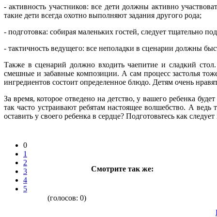
- активность участников: все дети должны активно участвова
такие дети всегда охотно выполняют задания другого рода;
- подготовка: собирая маленьких гостей, следует тщательно п
- тактичность ведущего: все неполадки в сценарии должны быс
Также в сценарий должно входить чаепитие и сладкий стол.
смешные и забавные композиции. А сам процесс застолья тоже
ингредиентов состоит определенное блюдо. Детям очень нравят
За время, которое отведено на детство, у вашего ребенка буде
так часто устраивают ребятам настоящее волшебство. А ведь 
оставить у своего ребенка в сердце? Подготовьтесь как следу
0
1
2
Смотрите так же:
3
4
5
(голосов:
0
)