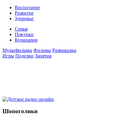
Воспитание
Развитие
Здоровье
Семья
Покупки
Кулинария
Мультфильмы
Фильмы
Развивалки
Игры
Поделки
Занятия
Шопоголики