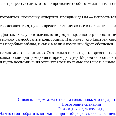
ть в процессе, если кто-то не проявляет особого желания или с
одготовиться, поскольку испортить праздник детям — непростител
тро исключаться, нужно представлять детям все в положительном
 Для таких случаев идеально подходят красиво сервированны
 можно разнообразить конкурсами. Например, кто быстрей съест
ся подобные забавы, и смех в вашей компании будет обеспечен.
т не так много праздников. Это только иллюзия, что времени по
только такие дни рождения и приходы Деда Мороза остаются в 
ет и пусть воспоминания останутся только самые светлые и вызыв
С новым годом мама с новым годом папа: что подарит
Новогодние сценарии
Режим дня в детском саду
На что стоит обратить внимание при выборе детского велосипед