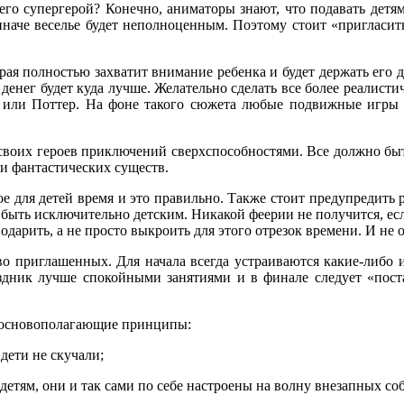
 его супергерой? Конечно, аниматоры знают, что подавать дет
иначе веселье будет неполноценным. Поэтому стоит «пригласит
ая полностью захватит внимание ребенка и будет держать его д
денег будет куда лучше. Желательно сделать все более реалис
к или Поттер. На фоне такого сюжета любые подвижные игры и
 своих героев приключений сверхспособностями. Все должно быт
ли фантастических существ.
 для детей время и это правильно. Также стоит предупредить р
 быть исключительно детским. Никакой феерии не получится, есл
одарить, а не просто выкроить для этого отрезок времени. И не 
о приглашенных. Для начала всегда устраиваются какие-либо и
раздник лучше спокойными занятиями и в финале следует «пост
е основополагающие принципы:
дети не скучали;
детям, они и так сами по себе настроены на волну внезапных со