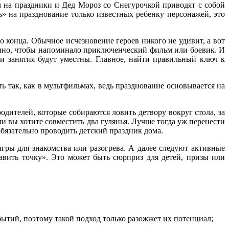
ям на праздники и Дед Мороз со Снегурочкой приводят с собой
ь» на празднование только известных ребенку персонажей, это
о конца. Обычное исчезновение героев никого не удивит, а вот
тично, чтобы напоминало приключенческий фильм или боевик. И
 занятия будут уместны. Главное, найти правильный ключ к
ь так, как в мультфильмах, ведь празднование основывается на
одителей, которые собираются ловить детвору вокруг стола, за
и вы хотите совместить два гулянья. Лучше тогда уж перенести
обязательно проводить детский праздник дома.
гры для знакомства или разогрева. А далее следуют активные
авить точку». Это может быть сюрприз для детей, призы или
бытий, поэтому такой подход только разожжет их потенциал;