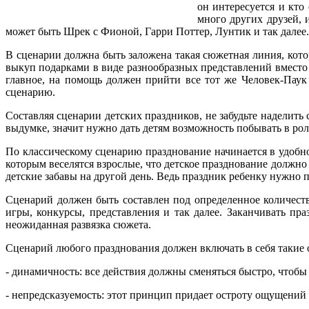
он интересуется и кто
много других друзей, 
может быть Шрек с Фионой, Гарри Поттер, Лунтик и так далее.
В сценарии должна быть заложена такая сюжетная линия, котор
выкуп подарками в виде разнообразных представлений вместо 
главное, на помощь должен прийти все тот же Человек-Пау
сценарию.
Составляя сценарии детских праздников, не забудьте наделить
выдумке, значит нужно дать детям возможность побывать в ро
По классическому сценарию празднование начинается в удобное
которым веселятся взрослые, что детское празднование должно
детские забавы на другой день. Ведь праздник ребенку нужно п
Сценарий должен быть составлен под определенное количеств
игры, конкурсы, представления и так далее. Заканчивать п
неожиданная развязка сюжета.
Сценарий любого празднования должен включать в себя таки
- динамичность: все действия должны сменяться быстро, чтобы 
- непредсказуемость: этот принцип придает остроту ощущений 