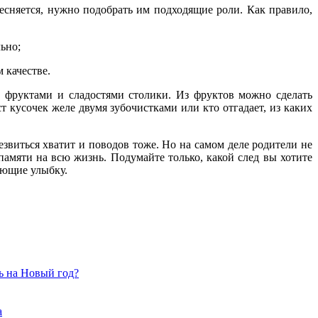
тесняется, нужно подобрать им подходящие роли. Как правило,
ьно;
 качестве.
е фруктами и сладостями столики. Из фруктов можно сделать
 кусочек желе двумя зубочистками или кто отгадает, из каких
резвиться хватит и поводов тоже. Но на самом деле родители не
памяти на всю жизнь. Подумайте только, какой след вы хотите
ающие улыбку.
ь на Новый год?
а