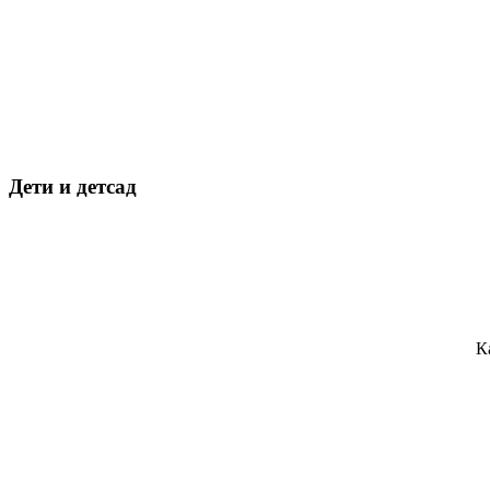
Дети и детсад
К