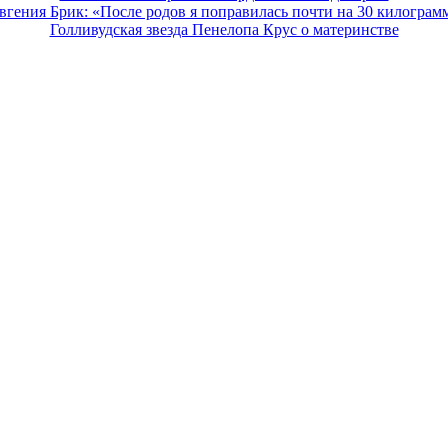
вгения Брик: «После родов я поправилась почти на 30 килограм
Голливудская звезда Пенелопа Крус о материнстве