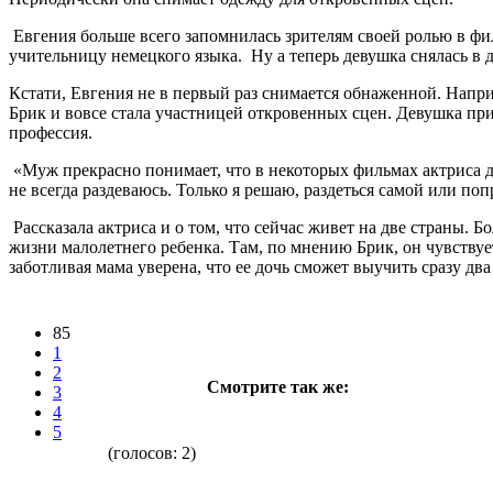
Евгения больше всего запомнилась зрителям своей ролью в фи
учительницу немецкого языка. Ну а теперь девушка снялась в 
Кстати, Евгения не в первый раз снимается обнаженной. Напри
Брик и вовсе стала участницей откровенных сцен. Девушка при
профессия.
«Муж прекрасно понимает, что в некоторых фильмах актриса до
не всегда раздеваюсь. Только я решаю, раздеться самой или по
Рассказала актриса и о том, что сейчас живет на две страны.
жизни малолетнего ребенка. Там, по мнению Брик, он чувствуе
заботливая мама уверена, что ее дочь сможет выучить сразу два
85
1
2
Смотрите так же:
3
4
5
(голосов:
2
)