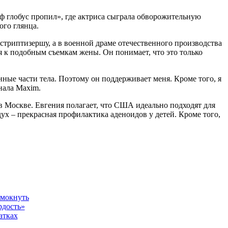
ф глобус пропил», где актриса сыграла обворожительную
ого глянца.
 стриптизершу, а в военной драме отечественного производства
я к подобным съемкам жены. Он понимает, что это только
ные части тела. Поэтому он поддерживает меня. Кроме того, я
нала Maxim.
 в Москве. Евгения полагает, что США идеально подходят для
ух – прекрасная профилактика аденоидов у детей. Кроме того,
амокнуть
рдость»
атках