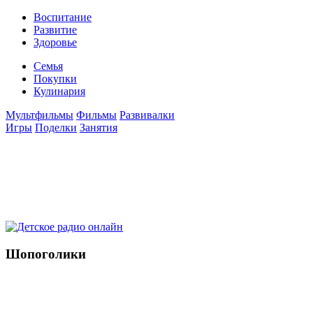
Воспитание
Развитие
Здоровье
Семья
Покупки
Кулинария
Мультфильмы
Фильмы
Развивалки
Игры
Поделки
Занятия
Шопоголики