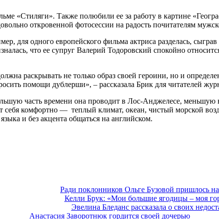
льме «Стиляги». Также полюбили ее за работу в картине «Геогра
довольно откровенной фотосессии на радость почитателям мужск
мер, для одного европейского фильма актриса разделась, сыграв
зналась, что ее супруг Валерий Тодоровский спокойно относитс
лжна раскрывать не только образ своей героини, но и определен
просить помощи дублерши», – рассказала Брик для читателей жур
 Большую часть времени она проводит в Лос-Анджелесе, меньшую
т себя комфортно — теплый климат, океан, чистый морской возд
 языка и без акцента общаться на английском.
Ради поклонников Ольге Бузовой пришлось н
Келли Брук: «Мои большие ягодицы – моя го
Эвелина Бледанс рассказала о своих недост
Анастасия Заворотнюк гордится своей дочерью