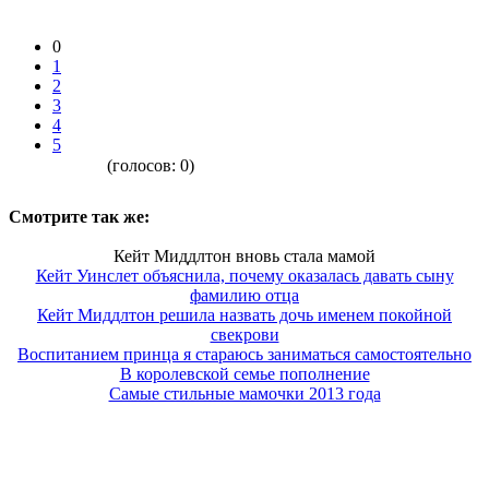
0
1
2
3
4
5
(голосов:
0
)
Смотрите так же:
Кейт Миддлтон вновь стала мамой
Кейт Уинслет объяснила, почему оказалась давать сыну
фамилию отца
Кейт Миддлтон решила назвать дочь именем покойной
свекрови
Воспитанием принца я стараюсь заниматься самостоятельно
В королевской семье пополнение
Самые стильные мамочки 2013 года