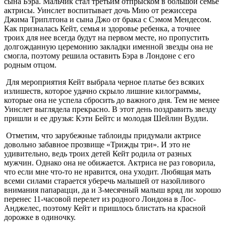
сына Бэра. Мальчик стал третьим отпрыском в большой семье
актрисы. Уинслет воспитывает дочь Мию от режиссера
Джима Триплтона и сына Джо от брака с Сэмом Мендесом.
Как призналась Кейт, семья и здоровье ребенка, а точнее
троих для нее всегда будут на первом месте, но пропустить
долгожданную церемонию закладки именной звезды она не
смогла, поэтому решила оставить Бэра в Лондоне с его
родным отцом.
Для мероприятия Кейт выбрала черное платье без всяких
излишеств, которое удачно скрыло лишние килограммы,
которые она не успела сбросить до важного дня. Тем не менее
Уинслет выглядела прекрасно. В этот день поздравить звезду
пришли и ее друзья: Кэти Бейтс и молодая Шейлин Вудли.
Отметим, что зарубежные таблоиды придумали актрисе
довольно забавное прозвище «Трижды три». И это не
удивительно, ведь троих детей Кейт родила от разных
мужчин. Однако она не обижается. Актриса не раз говорила,
что если мне что-то не нравится, она уходит. Любящая мать
всеми силами старается уберечь малышей от назойливого
внимания папарацци, да и 3-месячный малыш вряд ли хорошо
перенес 11-часовой перелет из родного Лондона в Лос-
Анджелес, поэтому Кейт и пришлось блистать на красной
дорожке в одиночку.