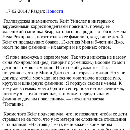
17-02-2014 / Раздел:
Новости
Голливудская знаменитость Кейт Уинслет в интервью с
зарубежными корреспондентами пояснила, почему ее
маленький сынишка Беар, которого она родила от бизнесмена
Неда Рокнролла, носит только ее фамилию, когда двое детей
Кейт от предыдущих браков, 13-летняя Мия и 9-летний Джо,
носят по две фамилии – их матери и их родных отцов.
«Я пока нахожусь в здравом уме! Так что я никогда не назову
сына Рокнроллом! (ред. говорит с усмешкой.) Вообще-то мои
дети носят мою фамилию. И это не обсуждается. Так
получилось, что у Мии и Джо есть и вторая фамилия. Но я не
допущу, чтобы мое чадо не носило мою такую прекрасную,
крутую и шикарную фамилию! Я горжусь своим именем! К
тому же в семьях моего брата и сестер пока нет наследников,
поэтому я — единственная, кто может передать нашу
фамилию другим поколениям», — пояснила звезда
"Титаника".
Кроме того Кейт подчеркнула, что не позволит, чтобы ее дети
страдали из-за того, что у их матери не сложились отношения
с их папами. «Настоящая мать не покажет своим детям
негативные эмоции по отношению к их отцам, как бы плохо