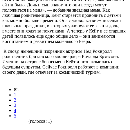
ей ни было. Дочь и сын знают, что они всегда могут
положиться на меня», — добавила звездная мама. Как
любящая родительница, Кейт старается проводить с детьми
как можно больше времени. Она с удовольствием посещает
школьные праздники, в которых участвуют ее сын и дочь,
вместе они ходят за покупками. А теперь у Кейт и ее старших
детей появилось еще одно общее дело – они занимаются
воспитанием и развитием маленького Беара.
К слову, нынешний избранник актрисы Нед Рокнролл —
родственник британского миллиардера Ричарда Брэнсона.
Именно на острове бизнесмена Кейт и познакомилась с
будущим супругом. Сейчас Рокнролл работает в компании
своего дяди, где отвечает за космический туризм.
85
1
2
3
4
5
(голосов:
1
)