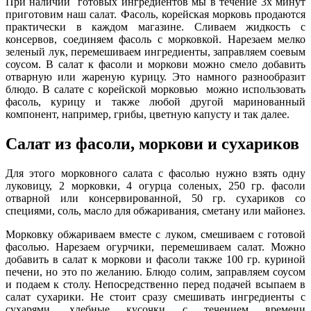
При наличии готовых ингредиентов мы в течение 3х минут
приготовим наш салат. Фасоль, корейская морковь продаются
практически в каждом магазине. Сливаем жидкость с
консервов, соединяем фасоль с морковкой. Нарезаем мелко
зеленый лук, перемешиваем ингредиенты, заправляем соевым
соусом. В салат к фасоли и моркови можно смело добавить
отварную или жареную курицу. Это намного разнообразит
блюдо. В салате с корейской морковью можно использовать
фасоль, курицу и также любой другой маринованный
компонент, например, грибы, цветную капусту и так далее.
Салат из фасоли, моркови и сухариков
Для этого морковного салата с фасолью нужно взять одну
луковицу, 2 морковки, 4 огурца соленых, 250 гр. фасоли
отварной или консервированной, 50 гр. сухариков со
специями, соль, масло для обжаривания, сметану или майонез.
Морковку обжариваем вместе с луком, смешиваем с готовой
фасолью. Нарезаем огурчики, перемешиваем салат. Можно
добавить в салат к моркови и фасоли также 100 гр. куриной
печени, но это по желанию. Блюдо солим, заправляем соусом
и подаем к столу. Непосредственно перед подачей всыпаем в
салат сухарики. Не стоит сразу смешивать ингредиенты с
сухарями, хлебные кусочки с течением времени