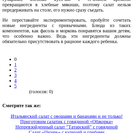
превращаются в хлебные мякиши, поэтому салат нельзя
передерживать на столе, его нужно сразу съедать.
Не переставайте экспериментировать, пробуйте сочетать
новые ингредиенты с привычными. Блюда из таких
компонентов, как фасоль и морковь понравятся вашим детям,
что особенно важно. Ведь эти ингредиенты должны
обязательно присутствовать в рационе каждого ребенка.
0
1
2
3
4
5
(голосов:
0
)
Смотрите так же:
Итальянский салат с овощами и бананами и не только!
Приготовим салатик с говядиной «Обжорка»
Непревзойденный салат "Татарский" с говядиной
Салат «Цезарь» с курицей и грибами