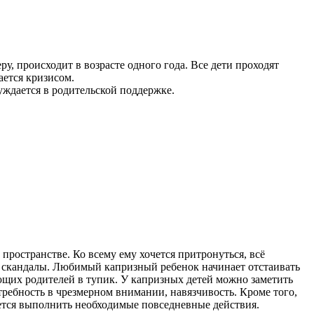
у, происходит в возрасте одного года. Все дети проходят
ается кризисом.
уждается в родительской поддержке.
ространстве. Ко всему ему хочется притронуться, всё
ся скандалы. Любимый капризный ребенок начинает отстаивать
ющих родителей в тупик.
У капризных детей можно заметить
требность в чрезмерном внимании, навязчивость. Кроме того,
ется выполнить необходимые повседневные действия.