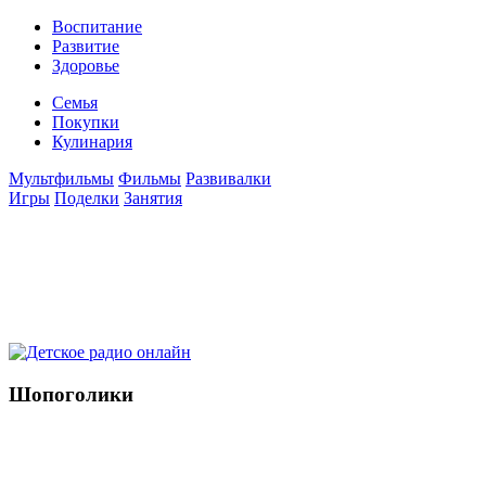
Воспитание
Развитие
Здоровье
Семья
Покупки
Кулинария
Мультфильмы
Фильмы
Развивалки
Игры
Поделки
Занятия
Шопоголики