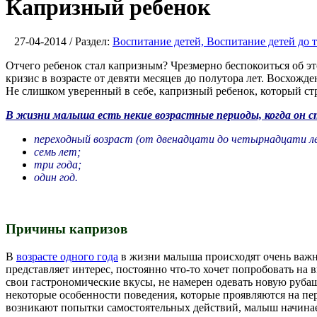
Капризный ребенок
27-04-2014 / Раздел:
Воспитание детей, Воспитание детей до т
Отчего ребенок стал капризным? Чрезмерно беспокоиться об эт
кризис в возрасте от девяти месяцев до полутора лет. Восхож
Не слишком уверенный в себе, капризный ребенок, который стр
В жизни малыша есть некие возрастные периоды, когда он 
переходный возраст (от двенадцати до четырнадцати л
семь лет;
три года;
один год.
Причины капризов
В
возрасте одного года
в жизни малыша происходят очень важны
представляет интерес, постоянно что-то хочет попробовать на
свои гастрономические вкусы, не намерен одевать новую руба
некоторые особенности поведения, которые проявляются на пер
возникают попытки самостоятельных действий, малыш начинае