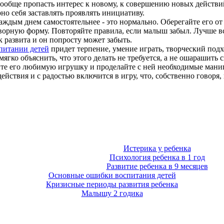
вообще пропасть интерес к
новому, к совершению новых действи
но себя заставлять проявлять инициативу.
ждым днем самостоятельнее - это нормально. Оберегайте его от 
ворную форму. Повторяйте правила, если малыш забыл. Лучше в
к развита и он попросту может забыть.
питании детей
придет терпение, умение играть, творческий под
мягко объяснить, что этого делать не требуется, а не ошарашить
мите его любимую игрушку и проделайте с ней необходимые мани
действия и с радостью включится в игру, что, собственно говоря,
Истерика у ребенка
Психология ребенка в 1 год
Развитие ребенка в 9 месяцев
Основные ошибки воспитания детей
Кризисные периоды развития ребенка
Малышу 2 годика