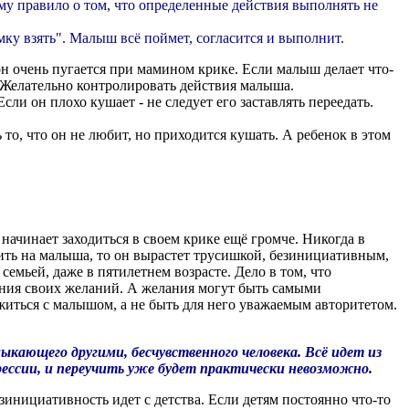
му правило о том, что определенные действия выполнять не
мку взять". Малыш всё поймет, согласится и выполнит.
он очень пугается при мамином крике. Если малыш делает что-
и. Желательно контролировать действия малыша.
сли он плохо кушает - не следует его заставлять переедать.
то, что он не любит, но приходится кушать. А ребенок в этом
начинает заходиться в своем крике ещё громче. Никогда в
вить на малыша, то он вырастет трусишкой, безинициативным,
емьей, даже в пятилетнем возрасте. Дело в том, что
ления своих желаний. А желания могут быть самыми
иться с малышом, а не быть для него уважаемым авторитетом.
ыкающего другими, бесчувственного человека. Всё идет из
грессии, и переучить уже будет практически невозможно.
зинициативность идет с детства. Если детям постоянно что-то