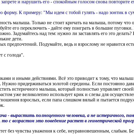
запрете и нарушить его - спокойным голосом снова повторите е
ю форму. К примеру: "Мы идем с тобой гулять - надо зонтик в су
сность малыша. Только не стоит кричать на малыша, потому что 
робуйте его переключить - дайте ему поиграть в большие пуговк
жно. Задумайтесь над тем: нужно ли заставлять его это делать? Е
нькие дети.
х предпочтений. Подумайте, ведь и взрослому не нравится есть 
т с голода".
ками и иными действиями. Всё это приводит к тому, что малыш 
ве. Нужно придерживаться золотой середины. Если постоянно да
стить истеричного малыша, который полностью управляет своей с
зрастом уже великолепно использует крик и слезы для осуществ
ношения взрослых, если папа слишком вялый и пытается подруж
ок.
ча - вырастить полноценного человека, а не истеричного, пом
 то с возрастом это поведение растет в геометрической про
тет без чувства уважения к себе, неуравновешенным, слабым. Бе