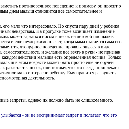
заметить противоречивое поведение: к примеру, он просит о
аждым днем малыш становится всё самостоятельнее и
его мало что интересовало. Но спустя пару дней у ребенка
иным лекарствам. На прогулке тоже возникает изменение
жам, может зарыться носом в песок на детской площадке.
ается и еще неудержимо плачет, когда мама пытается сама его
заметить, что дурное поведение, проявляющееся в виде
 самостоятельность и желание всё взять в руки - не признак
В каждом действии малыша есть определенная логика. Только
- малыш в этом возрасте может быть просто еще не обучен
ак разлетается песок, или потому, что это всегда привлекает
атичное мало интересно ребенку. Ему нравится разрушать,
 сенсомоторная деятельность.
енные запреты, однако их должно быть не слишком много.
лыбается - он не воспринимает запрет и полагает, что это