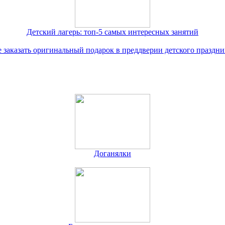
Детский лагерь: топ-5 самых интересных занятий
е заказать оригинальный подарок в преддверии детского праздни
Доганялки