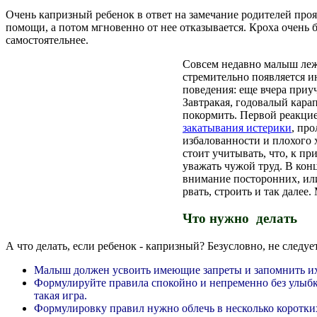
Очень капризный ребенок в ответ на замечание родителей проя
помощи, а потом мгновенно от нее отказывается.
Кроха очень б
самостоятельнее.
Совсем недавно малыш лежа
стремительно появляется и
поведения: еще вчера приу
Завтракая, годовалый карап
покормить. Первой реакцие
закатывания истерики
, пр
избалованности и плохого 
стоит учитывать, что, к пр
уважать чужой труд. В конц
внимание посторонних, или
рвать, строить и так далее
Что нужно делать
А что делать, если ребенок - капризный? Безусловно, не след
Малыш должен усвоить имеющие запреты и запомнить и
Формулируйте правила спокойно и непременно без улыбки.
такая игра.
Формулировку правил нужно облечь в несколько коротких