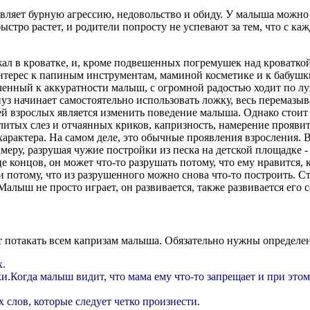
вляет бурную агрессию, недовольство и обиду. У малыша можно 
ыстро растет, и родители попросту не успевают за тем, что с к
л в кроватке, и, кроме подвешенных погремушек над кроваткой, 
нтерес к папиным инструментам, маминой косметике и к бабушк
ченный к аккуратности малыш, с огромной радостью ходит по лу
уз начинает самостоятельно использовать ложку, весь перемазыв
й взрослых является изменить поведение малыша. Однако стоит 
олитых слез и отчаянных криков, капризность, намерение проявить
характера. На самом деле, это обычные проявления взросления. 
имеру, разрушая чужие постройки из песка на детской площадке 
е концов, он может что-то разрушать потому, что ему нравится, к
 потому, что из разрушенного можно снова что-то построить. Ст
. Малыш не просто играет, он развивается, также развивается его
ует потакать всем капризам малыша. Обязательно нужны определ
х.
Когда малыш видит, что мама ему что-то запрещает и при этом у
 слов, которые следует четко произнести.