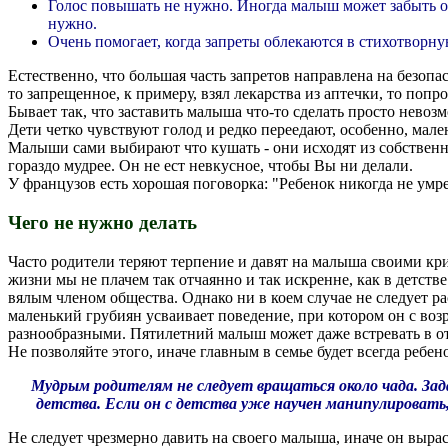
Голос повышать не нужно. Иногда малыш может забыть о 
нужно.
Очень помогает, когда запреты облекаются в стихотворну
Естественно, что большая часть запретов направлена на безопа
то запрещенное, к примеру, взял лекарства из аптечки, то поп
Бывает так, что заставить малыша что-то сделать просто невозмо
Дети четко чувствуют голод и редко переедают, особенно, мале
Малыши сами выбирают что кушать - они исходят из собственны
гораздо мудрее. Он не ест невкусное, чтобы Вы ни делали.
У французов есть хорошая поговорка: "Ребенок никогда не умре
Чего не нужно делать
Часто родители теряют терпение и давят на малыша своими кри
жизни мы не плачем так отчаянно и так искренне, как в детст
вялым членом общества. Однако ни в коем случае не следует ра
маленький грубиян усваивает поведение, при котором он с во
разнообразными. Пятилетний малыш может даже встревать в от
Не позволяйте этого, иначе главным в семье будет всегда ребен
Мудрым родителям не следует вращаться около чада. Зада
детства. Если он с детства уже научен манипулировать,
Не следует чрезмерно давить на своего малыша, иначе он вырас