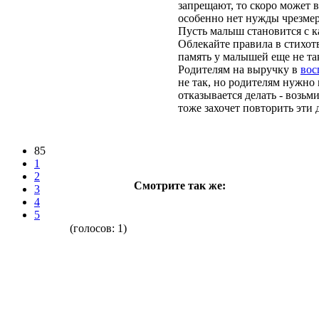
запрещают, то скоро может 
особенно нет нужды чрезмер
Пусть малыш становится с ка
Облекайте правила в стихот
память у малышей еще не та
Родителям на выручку в
вос
не так, но родителям нужно 
отказывается делать - возь
тоже захочет повторить эти 
85
1
2
Смотрите так же:
3
4
5
(голосов:
1
)