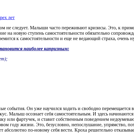
рех лет
ом не следует. Малыши часто переживают кризисы. Это, к пример
дение на новую ступень самостоятельности обязательно сопровожд
емится к самостоятельности и еще не ведающий страха, очень н
становится наиболее капризным:
ет);
е события. Он уже научился ходить и свободно перемещается в п
 вкус. Малыш осознает себя самостоятельным. И здесь начинают
шку или фартучек, и ставит собственным поведением недоумева
вом году жизни. Это, безусловно, непослушание, упрямство, по
т абсолютно по-новому себя вести. Кроха решительно отказыва