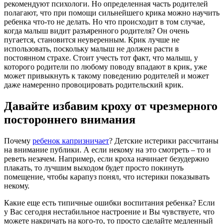
рекомендуют психологи. Но определенная часть родителей
полагают, что при помощи сильнейшего крика можно научить
ребенка что-то не делать. Но что происходит в том случае,
когда малыш видит разъяренного родителя? Он очень
пугается, становится неуверенным. Крик лучше не
использовать, поскольку малыш не должен расти в
постоянном страхе. Стоит учесть тот факт, что малыш, у
которого родители по любому поводу впадают в крик, уже
может привыкнуть к такому поведению родителей и может
даже намеренно провоцировать родительский крик.
Давайте избавим кроху от чрезмерного
постороннего внимания
Почему
ребенок капризничает
? Детские истерики рассчитаны
на внимание публики. А если некому на это смотреть – то и
реветь незачем. Например, если кроха начинает безудержно
плакать, то лучшим выходом будет просто покинуть
помещение, чтобы карапуз понял, что истерики показывать
некому.
Какие еще есть типичные ошибки воспитания ребенка? Если
у Вас сегодня нестабильное настроение и Вы чувствуете, что
можете накричать на кого-то, то просто сделайте медленный