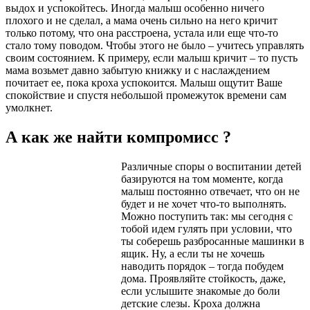
выдох и успокойтесь. Иногда малыш особенно ничего
плохого и не сделал, а мама очень сильно на него кричит
только потому, что она расстроена, устала или еще что-то
стало тому поводом. Чтобы этого не было – учитесь управлять
своим состоянием. К примеру, если малыш кричит – то пусть
мама возьмет давно забытую книжку и с наслаждением
почитает ее, пока кроха успокоится. Малыш ощутит Ваше
спокойствие и спустя небольшой промежуток времени сам
умолкнет.
А как же найти компромисс ?
Различные споры о воспитании детей
базируются на том моменте, когда
малыш постоянно отвечает, что он не
будет и не хочет что-то выполнять.
Можно поступить так: мы сегодня с
тобой идем гулять при условии, что
ты соберешь разбросанные машинки в
ящик. Ну, а если ты не хочешь
наводить порядок – тогда побудем
дома. Проявляйте стойкость, даже,
если услышите знакомые до боли
детские слезы. Кроха должна