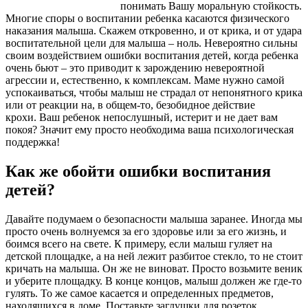
понимать Вашу моральную стойкость.
Многие споры о воспитании ребенка касаются физического
наказания малыша. Скажем откровенно, и от крика, и от удара
воспитательной цели для малыша – ноль. Невероятно сильны
своим воздействием ошибки воспитания детей, когда ребенка
очень бьют – это приводит к зарождению невероятной
агрессии и, естественно, к комплексам. Маме нужно самой
успокаиваться, чтобы малыш не страдал от непонятного крика
или от реакции на, в общем-то, безобидное действие
крохи. Ваш ребенок непослушный, истерит и не дает вам
покоя? Значит ему просто необходима ваша психологическая
поддержка!
Как же обойти ошибки воспитания
детей?
Давайте подумаем о безопасности малыша заранее. Иногда мы
просто очень волнуемся за его здоровье или за его жизнь, и
боимся всего на свете. К примеру, если малыш гуляет на
детской площадке, а на ней лежит разбитое стекло, то не стоит
кричать на малыша. Он же не виноват. Просто возьмите веник
и уберите площадку. В конце концов, малыш должен же где-то
гулять. То же самое касается и определенных предметов,
находящихся в доме. Поставьте заглушки для розеток.