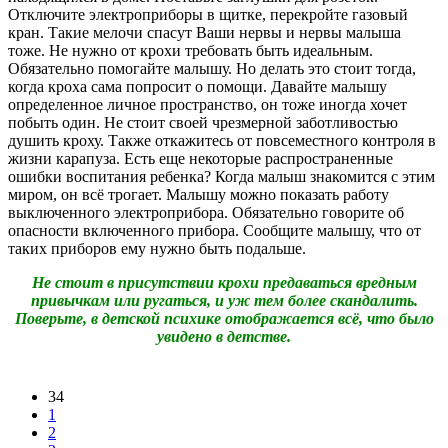
Отключите электроприборы в щитке, перекройте газовый
кран. Такие мелочи спасут Ваши нервы и нервы малыша
тоже. Не нужно от крохи требовать быть идеальным.
Обязательно помогайте малышу. Но делать это стоит тогда,
когда кроха сама попросит о помощи. Давайте малышу
определенное личное пространство, он тоже иногда хочет
побыть один. Не стоит своей чрезмерной заботливостью
душить кроху. Также откажитесь от повсеместного контроля в
жизни карапуза. Есть еще некоторые распространенные
ошибки воспитания ребенка? Когда малыш знакомится с этим
миром, он всё трогает. Малышу можно показать работу
выключенного электроприбора. Обязательно говорите об
опасности включенного прибора. Сообщите малышу, что от
таких приборов ему нужно быть подальше.
Не стоит в присутствии крохи предаваться вредным
привычкам или ругаться, и уж тем более скандалить.
Поверьте, в детской психике отображается всё, что было
увидено в детстве.
34
1
2