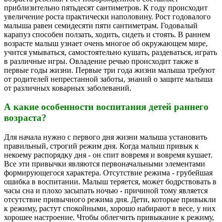
приблизительно пятьдесят сантиметров. К году происходит
увеличение роста практически наполовину. Рост годовалого
малыша равен семидесяти пяти сантиметрам. Годовалый
карапуз способен ползать, ходить, сидеть и стоять. В раннем
возрасте малыш узнает очень многое об окружающем мире,
учится умываться, самостоятельно кушать, раздеваться, играть
в различные игры. Овладение речью происходит также в
первые годы жизни. Первые три года жизни малыша требуют
от родителей непрестанной заботы, знаний о защите малыша
от различных коварных заболеваний.
А какие особенности воспитания детей раннего
возраста?
Для начала нужно с первого дня жизни малыша установить
правильный, строгий режим дня. Когда малыш привык к
некоему распорядку дня - он спит вовремя и вовремя кушает.
Все эти привычки являются первоначальными элементами
формирующегося характера. Отсутствие режима - грубейшая
ошибка в воспитании. Малыш теряется, может бодрствовать в
часы сна и плохо засыпать ночью - причиной тому является
отсутствие привычного режима дня. Дети, которые привыкли
к режиму, растут спокойными, хорошо набирают в весе, у них
хорошее настроение. Чтобы облегчить привыкание к режиму,