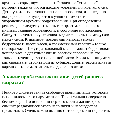
крупные ссоры, шумные игры. Различные "страшные"
истории также являются плохим условием для крепкого сна.
Дети, у которых истощенная нервная система, или недавно
выздоровевшие нуждаются в удлиненном сне и в
укороченном времени бодрствования. При определении
режима дня следует учитывать и возраст малыша, и его
индивидуальные особенности, и состояние его здоровья.
Следует постепенно увеличивать длительность промежутков
между сном. К примеру, трехлетний непоседа может
бодрствовать шесть часов, а трехмесячный карапуз - только
полтора часа. Полуторагодовалый малыш может бодрствовать
четыре часа, а девятимесячный ребенок способен на это
только в течение двух с половиной часов. Когда малыш умеет
разговаривать, строить дом из кубиков, ходить, рассматривать
картинки, то чем-то занять его довольно легко.
А какие проблемы воспитания детей раннего
возраста?
Немного сложнее занять свободное время малыша, которому
исполнилось всего пару месяцев. Такой малыш невероятно
беспомощен. По истечении первого месяца жизни кроха
слышит раздающиеся около него звуки и наблюдает за
предметами. Очень важно именно с этого времени подвесить