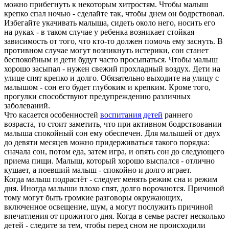
можно прибегнуть к некоторым хитростям. Чтобы малыш
крепко спал ночью - сделайте так, чтобы днем он бодрствовал.
Избегайте укачивать малыша, сидеть около него, носить его
на руках - в таком случае у ребенка возникает стойкая
зависимость от того, что кто-то должен помочь ему заснуть. В
противном случае могут возникнуть истерики, сон станет
беспокойным и дети будут часто просыпаться. Чтобы малыш
хорошо засыпал - нужен свежий прохладный воздух. Дети на
улице спят крепко и долго. Обязательно выходите на улицу с
малышом - сон его будет глубоким и крепким. Кроме того,
прогулки способствуют предупреждению различных
заболеваний.
Что касается особенностей
воспитания детей
раннего
возраста, то стоит заметить, что при активном бодрствовании
малыша спокойный сон ему обеспечен. Для малышей от двух
до девяти месяцев можно придерживаться такого порядка:
сначала сон, потом еда, затем игра, и опять сон до следующего
приема пищи. Малыш, который хорошо выспался - отлично
кушает, а поевший малыш - спокойно и долго играет.
Когда малыш подрастёт - следует менять режим сна и режим
дня. Иногда малыши плохо спят, долго ворочаются. Причиной
тому могут быть громкие разговоры окружающих,
включенное освещение, шум, а могут послужить причиной
впечатления от прожитого дня. Когда в семье растет несколько
детей - следите за тем, чтобы перед сном не происходили