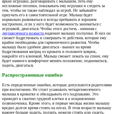
яркие игрушки, разговаривать с малышом, петь ему
несложные песенки, показывать ему игрушки и следить за
тем, чтобы он также наблюдал за игрой. Не забывайте
приучать его к самостоятельной игре. Малыш будет
нормально развиваться и всегда пребывать в хорошем
настроении, если у него будет возможность заниматься с
игрушкой, двигаться. Чтобы этого достичь - начиная с
двухмесячного возраста
наденьте малышу ползунки. В них он
сможет бодрствовать и совершать те действия, которые ему
крайне необходимы для гармоничного развития. Чтобы
малышу было удобнее двигаться - выньте на время
бодрствования матрац из кровати и положите коврик,
накройте его клеенкой. Малыш сможет лежать на спине, ему
будет намного комфортнее менять положение, подниматься,
ходить, двигаться.
Распространенные ошибки
Есть определенные ошибки, которые допускаются родителями
при воспитании. Не стоит усаживать четырехмесячного
малыша в кроватке и обкладывать его подушками. Это
приведет к сжатию грудной клетки и к искривлению
позвоночника. Кроме этого, в первые месяцы жизни малышу
вредно долгое время стоять на ногах. В этом возрасте малышу
важнее больше ходить, ползать, нежели стоять или сидеть.