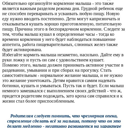
Обязательно организуйте кормление малыша - это также
является важным разделом режима дня. Грудной ребенок еще
не способен переваривать и усваивать любую пищу. Новую
еду нужно вводить постепенно. Дети могут капризничать и
отказываться кушать хорошо приготовленную, питательную
пищу. Причина этого в беспорядочном кормлении. Следите за
тем, чтобы малыш кушал в определенные часы - тогда ко
времени кормления у него будет наблюдаться повышение
аппетита, работа пищеварительных, слюнных желез также
будет активирована.
Избегайте кормить малыша незаметно, насильно. Дайте ему в
руки ложку и пусть он сам с удовольствием кушает.
Помимо этого, малыш должен принимать активное участие в
раздевании, умывании и при сборах на прогулку. Стать
самостоятельным - нормальное желание малыша, и не нужно
это желание уничтожать. Детям нравится самим надевать
ботинки, кушать и умываться. Пусть так и будет. Если малыш
немного замешкался с выполнением своих действий - что ж,
придется родителям подождать, зато кроха сам справился и к
жизни стал более приспособленным.
Родителям следует помнить, что чрезмерная опека,
стремление сделать всё за малыша, потому что он это
делает медленно - негативно развивается на характере