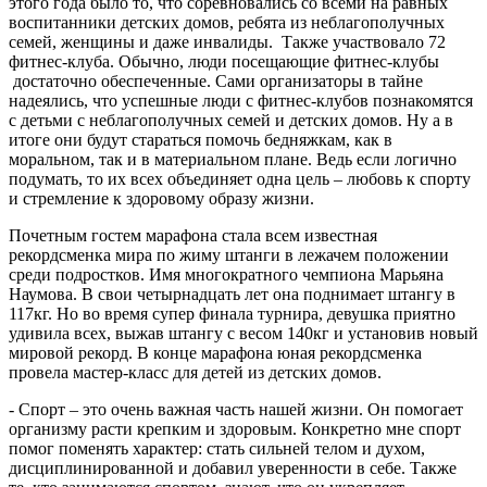
этого года было то, что соревновались со всеми на равных
воспитанники детских домов, ребята из неблагополучных
семей, женщины и даже инвалиды. Также участвовало 72
фитнес-клуба. Обычно, люди посещающие фитнес-клубы
достаточно обеспеченные. Сами организаторы в тайне
надеялись, что успешные люди с фитнес-клубов познакомятся
с детьми с неблагополучных семей и детских домов. Ну а в
итоге они будут стараться помочь бедняжкам, как в
моральном, так и в материальном плане. Ведь если логично
подумать, то их всех объединяет одна цель – любовь к спорту
и стремление к здоровому образу жизни.
Почетным гостем марафона стала всем известная
рекордсменка мира по жиму штанги в лежачем положении
среди подростков. Имя многократного чемпиона Марьяна
Наумова. В свои четырнадцать лет она поднимает штангу в
117кг. Но во время супер финала турнира, девушка приятно
удивила всех, выжав штангу с весом 140кг и установив новый
мировой рекорд. В конце марафона юная рекордсменка
провела мастер-класс для детей из детских домов.
- Спорт – это очень важная часть нашей жизни. Он помогает
организму расти крепким и здоровым. Конкретно мне спорт
помог поменять характер: стать сильней телом и духом,
дисциплинированной и добавил уверенности в себе. Также