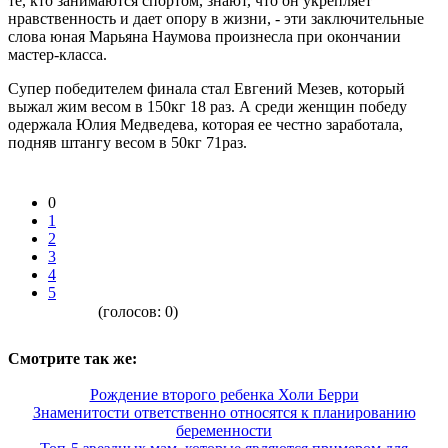
те, кто занимаются спортом, знают, что он укрепляет
нравственность и дает опору в жизни, - эти заключительные
слова юная Марьяна Наумова произнесла при окончании
мастер-класса.
Супер победителем финала стал Евгений Мезев, который
выжал жим весом в 150кг 18 раз. А среди женщин победу
одержала Юлия Медведева, которая ее честно заработала,
подняв штангу весом в 50кг 71раз.
0
1
2
3
4
5
(голосов:
0
)
Смотрите так же:
Рождение второго ребенка Холи Берри
Знаменитости ответственно относятся к планированию
беременности