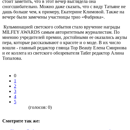
стоит заметить, что в этот вечер выглядела она
сногсшибательно. Можно даже сказать, что с виду Татьяне не
дашь больше чем, к примеру, Екатерине Климовой. Также на
вечере были замечены участницы трио «Фабрика».
Кульминацией светского события стало вручение награды
MILFEY AWARDS самым авторитетным журналистам. По
мнению учредителей премии, достойными ее оказались акулы
пера, которые рассказывают о красоте и о моде. В их число
вошли - главный редактор глянца Top Beauty Елена Смирнова
и ее коллега из светского обозревателя Tatler редактор Алина
Топалова.
0
1
2
3
4
5
(голосов:
0
)
Смотрите так же: