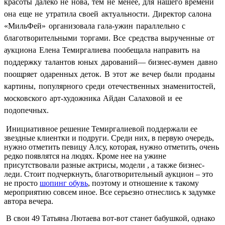
красоты далеко не нова, тем не менее, для нашего времени
она еще не утратила своей актуальности. Директор салона
«МильФей» организовала гала-ужин параллельно с
благотворительными торгами. Все средства вырученные от
аукциона Елена Темиргалиева пообещала направить на
поддержку талантов юных дарований— бизнес-вумен давно
поощряет одаренных деток. В этот же вечер были проданы
картины, популярного среди отечественных знаменитостей,
московского арт-художника Айдан Салаховой и ее
подопечных.
Инициативное решение Темиргалиевой поддержали ее
звездные клиентки и подруги. Среди них, в первую очередь,
нужно отметить певицу Алсу, которая, нужно отметить, очень
редко появлятся на людях. Кроме нее на ужине
присутствовали разные актрисы, модели , а также бизнес-
леди. Стоит подчеркнуть, благотворительный аукцион – это
не просто
шопинг обувь
, поэтому и отношение к такому
мероприятию совсем иное. Все серьезно отнеслись к задумке
автора вечера.
В свои 49 Татьяна Лютаева вот-вот станет бабушкой, однако