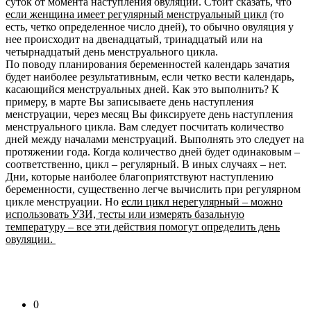
суток от момента наступления овуляции. Стоит сказать, что
если женщина имеет регулярный менструальный цикл
(то
есть, четко определенное число дней), то обычно овуляция у
нее происходит на двенадцатый, тринадцатый или на
четырнадцатый день менструального цикла.
По поводу планирования беременностей календарь зачатия
будет наиболее результативным, если четко вести календарь,
касающийся менструальных дней. Как это выполнить? К
примеру, в марте Вы записываете день наступления
менструации, через месяц Вы фиксируете день наступления
менструального цикла. Вам следует посчитать количество
дней между началами менструаций. Выполнять это следует на
протяжении года. Когда количество дней будет одинаковым –
соответственно, цикл – регулярный. В иных случаях – нет.
Дни, которые наиболее благоприятствуют наступлению
беременности, существенно легче вычислить при регулярном
цикле менструации. Но
если цикл нерегулярный – можно
использовать УЗИ, тесты или измерять базальную
температуру – все эти действия помогут определить день
овуляции.
0