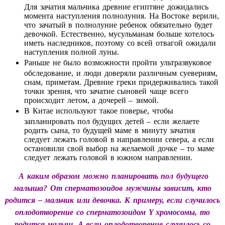
Для зачатия мальчика древние египтяне дожидались
момента наступления полнолуния. На Востоке верили,
что зачатый в полнолуние ребенок обязательно будет
девочкой. Естественно, мусульманам больше хотелось
иметь наследников, поэтому со всей отвагой ожидали
наступления полной луны.
Раньше не было возможности пройти ультразвуковое
обследование, и люди доверяли различным суевериям,
снам, приметам. Древние греки придерживались такой
точки зрения, что зачатие сыновей чаще всего
происходит летом, а дочерей – зимой.
В Китае используют такое поверье, чтобы
запланировать пол будущих детей – если желаете
родить сына, то будущей маме в минуту зачатия
следует лежать головой в направлении севера, а если
остановили свой выбор на желаемой дочке – то маме
следует лежать головой в южном направлении.
А каким образом можно планировать пол будущего
малыша? От сперматозоидов мужчины зависит, кто
родится – мальчик или девочка. К примеру, если случилось
оплодотворение со сперматозоидом Y хромосомы, то
родится малыш. А если оплодотворение случилось со