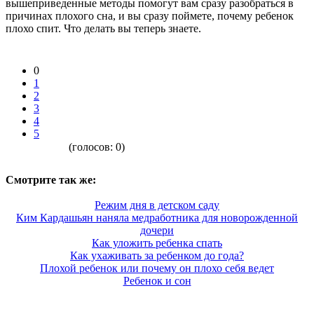
вышеприведенные методы помогут вам сразу разобраться в
причинах плохого сна, и вы сразу поймете, почему ребенок
плохо спит. Что делать вы теперь знаете.
0
1
2
3
4
5
(голосов:
0
)
Смотрите так же:
Режим дня в детском саду
Ким Кардашьян наняла медработника для новорожденной
дочери
Как уложить ребенка спать
Как ухаживать за ребенком до года?
Плохой ребенок или почему он плохо себя ведет
Ребенок и сон