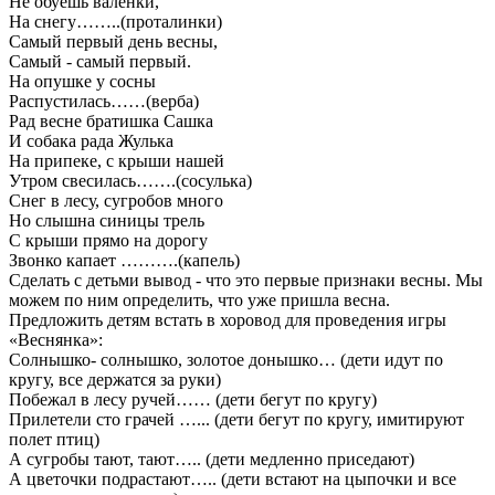
Не обуешь валенки,
На снегу……..(проталинки)
Самый первый день весны,
Самый - самый первый.
На опушке у сосны
Распустилась……(верба)
Рад весне братишка Сашка
И собака рада Жулька
На припеке, с крыши нашей
Утром свесилась…….(сосулька)
Снег в лесу, сугробов много
Но слышна синицы трель
С крыши прямо на дорогу
Звонко капает ……….(капель)
Сделать с детьми вывод - что это первые признаки весны. Мы
можем по ним определить, что уже пришла весна.
Предложить детям встать в хоровод для проведения игры
«Веснянка»:
Солнышко- солнышко, золотое донышко… (дети идут по
кругу, все держатся за руки)
Побежал в лесу ручей…… (дети бегут по кругу)
Прилетели сто грачей …... (дети бегут по кругу, имитируют
полет птиц)
А сугробы тают, тают….. (дети медленно приседают)
А цветочки подрастают….. (дети встают на цыпочки и все