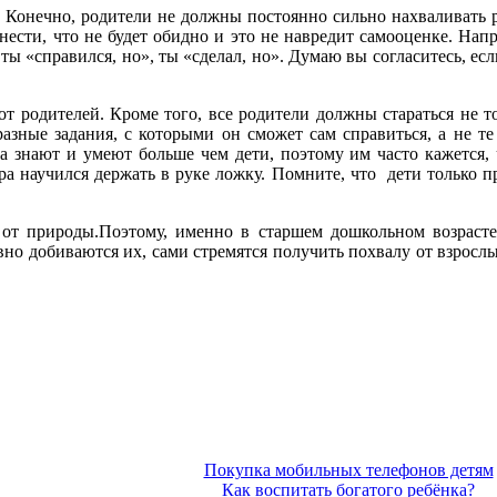
 Конечно, родители не должны постоянно сильно нахваливать ре
ести, что не будет обидно и это не навредит самооценке. Напр
, ты «справился, но», ты «сделал, но». Думаю вы согласитесь, ес
 родителей. Кроме того, все родители должны стараться не то
разные задания, с которыми он сможет сам справиться, а не те
да знают и умеют больше чем дети, поэтому им часто кажется, 
чера научился держать в руке ложку. Помните, что дети только 
 от природы.Поэтому, именно в старшем дошкольном возрасте
ивно добиваются их, сами стремятся получить похвалу от взрослы
Покупка мобильных телефонов детям
Как воспитать богатого ребёнка?