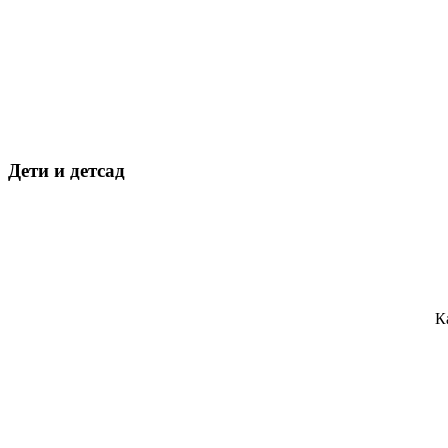
Дети и детсад
К