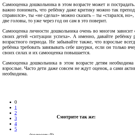
Самооценка дошкольника в этом возрасте может и пострадать.
важно понимать, что ребёнку даже критику можно так преподн
справился», ты «не сделал» можно сказать – ты «старался, но»
две головы, то уже через год он сам в это поверит.
Самооценка личности дошкольника очень во многом зависит от
своих детей «ситуации успеха». А именно, давайте ребёнку 
возрастного периода. Не забывайте также, что взрослые всег
ребёнка требовать завязывать себе шнурки, если он только в
своих силах и их самооценка повышается.
Самооценка дошкольника в этом возрасте детям необходима
взрослые. Часто дети даже совсем не ждут оценок, а сами акт
необходима.
0
1
2
Смотрите так же:
3
4
5
(голосов:
0
)