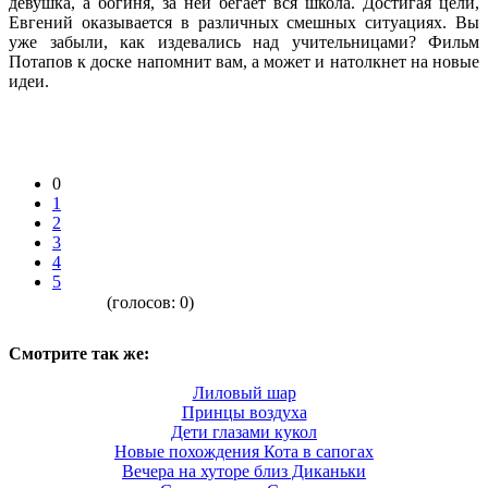
девушка, а богиня, за ней бегает вся школа. Достигая цели,
Евгений оказывается в различных смешных ситуациях. Вы
уже забыли, как издевались над учительницами? Фильм
Потапов к доске напомнит вам, а может и натолкнет на новые
идеи.
0
1
2
3
4
5
(голосов:
0
)
Смотрите так же:
Лиловый шар
Принцы воздуха
Дети глазами кукол
Новые похождения Кота в сапогах
Вечера на хуторе близ Диканьки