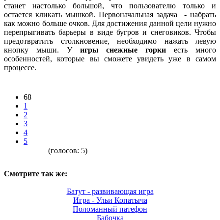
станет настолько большой, что пользователю только и
остается кликать мышкой. Первоначальная задача - набрать
как можно больше очков. Для достижения данной цели нужно
перепрыгивать барьеры в виде бугров и снеговиков. Чтобы
предотвратить столкновение, необходимо нажать левую
кнопку мыши. У
игры снежные горки
есть много
особенностей, которые вы сможете увидеть уже в самом
процессе.
68
1
2
3
4
5
(голосов:
5
)
Смотрите так же:
Батут - развивающая игра
Игра - Ульи Копатыча
Поломанный патефон
Бабочка