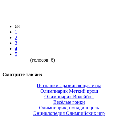
68
1
2
3
4
5
(голосов:
6
)
Смотрите так же:
Пятнашки - развивающая игра
Олимпиарик Меткий крош
Олимпиарик Волейбол
Весёлые гонки
Олимпиарик, попади в цель
Энциклопедия Олимпийских игр