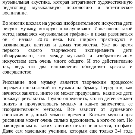
музыкальная акустика, которая затрагивает художественную
педагогику, музыкальную психологию и эстетическое
воспитание.
Во многих школах на уроках изобразительного искусства дети
рисуют музыку, которую прослушивают. Изначально такой
метод назывался «музыкальная графика» и начал развиваться
он с начала 20-го века. Его широко практикуют в
развивающих центрах и домах творчества. Уже во время
первого своего творческого эксперимента дети
обнаруживают, что между музыкой и изобразительным
искусством есть очень много общего. И это действительно
так, ведь эти два направления объединяет красота и
совершенство.
Рисование под музыку является творческим процессом
передачи впечатлений от музыки на бумагу. Перед тем, как
начнется занятие, никто не может предугадать, какие же дети
покажут результаты. Трудно определить, кто из детей сможет
понять и прочувствовать музыку и как-то запечатлеть ее
изобразительным методом. Все зависит от душевного
состояния в данный момент времени. Кого-то музыка для
рисования может очень сильно вдохновить, а кого-то нет. Но
равнодушным на таких занятиях никто не остается, это факт.
Даже сам маленькие ученики, которым еще только 3-4 года