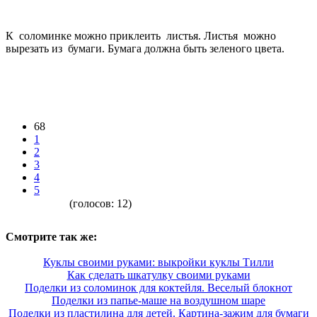
К соломинке можно приклеить листья. Листья можно
вырезать из бумаги. Бумага должна быть зеленого цвета.
68
1
2
3
4
5
(голосов:
12
)
Смотрите так же:
Куклы своими руками: выкройки куклы Тилли
Как сделать шкатулку своими руками
Поделки из соломинок для коктейля. Веселый блокнот
Поделки из папье-маше на воздушном шаре
Поделки из пластилина для детей. Картина-зажим для бумаги