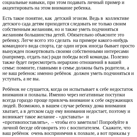
социальные навыки, при этом подавать личный пример и
акцентировать на этом внимание ребенка.
Есть такое понятие, как детский эгоизм. Ведь в коллективе
детского сада детям приходится следовать не только своим
собственным желаниям, но и также уметь подчиняться
желаниям большинства детей. Обязательно объясните это
ребенку. Легче всего это сделать на примере какого-нибудь
командного вида спорта, где один игрок иногда бывает просто
вынужден пожертвовать своими собственными интересами
(например, отдать пас) ради победы всей команды. Полезно
также будет пересмотреть иерархию отношений в вашей
семье: помните, главными в семье должны быть родители, а
не ваш ребенок: именно ребёнок должен уметь подчиняться и
уступать, а не вы.
Ребёнок не слушается, когда он испытывает к себе недостаток
внимания и похвалы. Именно через негативные поступки
всегда гораздо проще привлечь внимание к себе окружающих
людей. Возможно, в вашем случае ребенку дома внимания
хватает, а в детском саду ему внимания недостает, поэтому и
возникает такое желание - «доставать» и
«противопоставлять», – чтобы его заметили! Попробуйте в
личной беседе обговорить это с воспитателем. Скажите, что
ваш ребёнок очень восприимчив к похвале, а вот приказы у